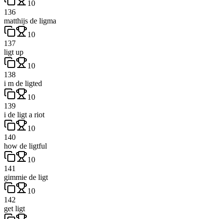
10
136
matthijs de ligma
10
137
ligt up
10
138
i m de ligted
10
139
i de ligt a riot
10
140
how de ligtful
10
141
gimmie de ligt
10
142
get ligt