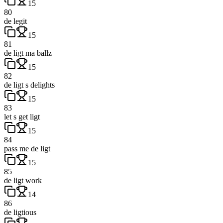
15
80
de legit
15
81
de ligt ma ballz
15
82
de ligt s delights
15
83
let s get ligt
15
84
pass me de ligt
15
85
de ligt work
14
86
de ligtious