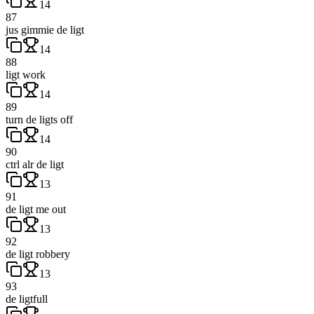
14
87
jus gimmie de ligt
14
88
ligt work
14
89
turn de ligts off
14
90
ctrl alr de ligt
13
91
de ligt me out
13
92
de ligt robbery
13
93
de ligtfull