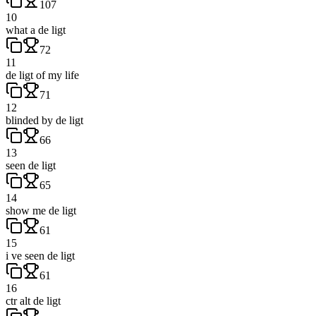
107
10
what a de ligt
72
11
de ligt of my life
71
12
blinded by de ligt
66
13
seen de ligt
65
14
show me de ligt
61
15
i ve seen de ligt
61
16
ctr alt de ligt