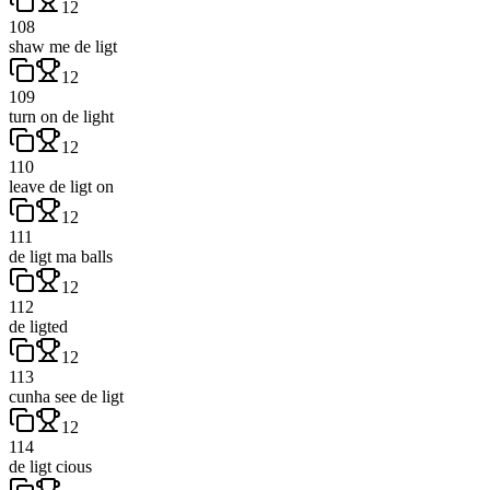
12
108
shaw me de ligt
12
109
turn on de light
12
110
leave de ligt on
12
111
de ligt ma balls
12
112
de ligted
12
113
cunha see de ligt
12
114
de ligt cious