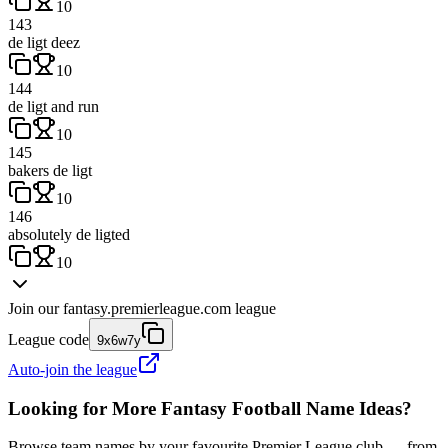
10
143
de ligt deez
10
144
de ligt and run
10
145
bakers de ligt
10
146
absolutely de ligted
10
Join our
fantasy.premierleague.com
league
League code
9x6w7y
Auto-join the league
Looking for More Fantasy Football Name Ideas?
Browse team names by your favourite Premier League club — from