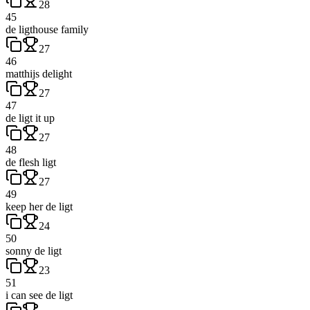
28
45
de ligthouse family
27
46
matthijs delight
27
47
de ligt it up
27
48
de flesh ligt
27
49
keep her de ligt
24
50
sonny de ligt
23
51
i can see de ligt