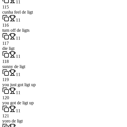
11
115
cunha feel de ligt
11
116
turn off de ligts
11
117
die ligt
11
118
sunny de ligt
11
119
you just got ligt up
11
120
you got de ligt up
11
121
yoro de ligt