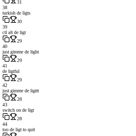
31
38
turkish de ligts
30
39
ctl alt de ligt
29
40
just gimme de light
29
41
de ligtful
29
42
just gimme de ligttt
28
43
switch on de ligt
28
44
too de ligt to quit