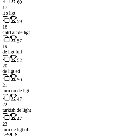
60
17
it s ligt
59
18
cntrl alt de ligt
57
19
de ligt full
52
20
de ligt ed
50
21
turn on de ligt
47
22
turkish de light
47
23
turn de ligt off