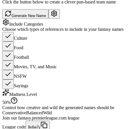
Click the button below to create a clever pun-based team name
Generate New Name
Include Categories
Choose which types of references to include in your fantasy names
Culture
Food
Football
Movies, TV, and Music
NSFW
Sayings
Madness Level
50
%
Control how creative and wild the generated names should be
Conservative
Balanced
Wild
Join our
fantasy.premierleague.com
league
League code
9x6w7y