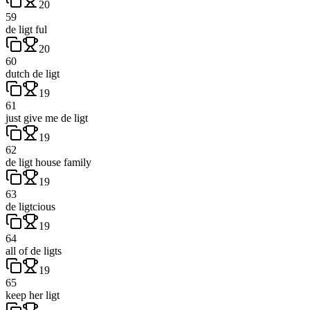
20
59
de ligt ful
20
60
dutch de ligt
19
61
just give me de ligt
19
62
de ligt house family
19
63
de ligtcious
19
64
all of de ligts
19
65
keep her ligt