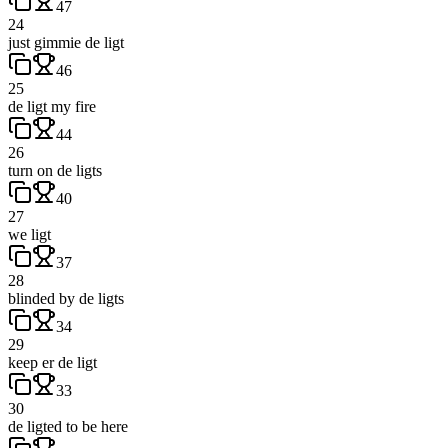
47
24
just gimmie de ligt
46
25
de ligt my fire
44
26
turn on de ligts
40
27
we ligt
37
28
blinded by de ligts
34
29
keep er de ligt
33
30
de ligted to be here