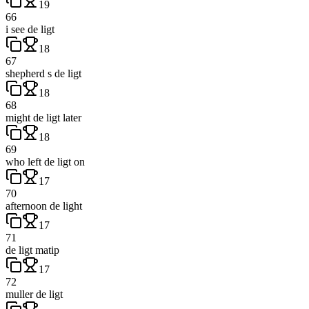
19
66
i see de ligt
18
67
shepherd s de ligt
18
68
might de ligt later
18
69
who left de ligt on
17
70
afternoon de light
17
71
de ligt matip
17
72
muller de ligt