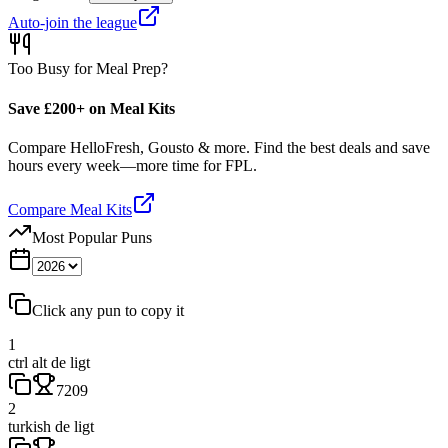
Auto-join the league
Too Busy for Meal Prep?
Save £200+ on Meal Kits
Compare HelloFresh, Gousto & more. Find the best deals and save
hours every week—more time for FPL.
Compare Meal Kits
Most Popular Puns
Click any pun to copy it
1
ctrl alt de ligt
7209
2
turkish de ligt