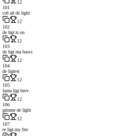
12
101
crtl alt de light
12
102
de ligt is on
12
103
de ligt ma baws
12
104
de ligtest
12
105
fanta ligt brev
12
106
gimme de light
12
107
re ligt my fire