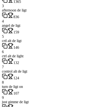
1365
3
afternoon de ligt
836
4
angel de ligt
159
5
crtl alt de ligt
146
6
ctrl alt de light
132
7
control alt de ligt
124
8
turn de ligt on
107
9
just gimme de ligt