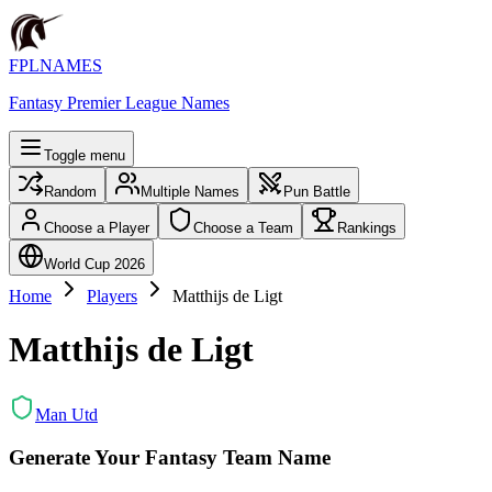
FPLNAMES
Fantasy Premier League Names
Toggle menu
Random
Multiple Names
Pun Battle
Choose a Player
Choose a Team
Rankings
World Cup 2026
Home
Players
Matthijs de Ligt
Matthijs de Ligt
Man Utd
Generate Your Fantasy Team Name